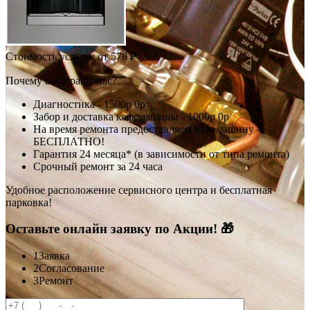
Стоимость услуги:
от 578 ₽
Почему выбирают нас?
Диагностика -
1500р
0р
Забор и доставка кофемашины -
1000р
0р
На время ремонта предоставляем кофемашину -
БЕСПЛАТНО!
Гарантия 24 месяца* (в зависимости от типа ремонта)
Срочный ремонт за 24 часа
Удобное расположение сервисного центра и бесплатная
парковка!
Оставьте онлайн заявку по Акции! 🎁
1
Заявка
2
Согласование
3
Ремонт