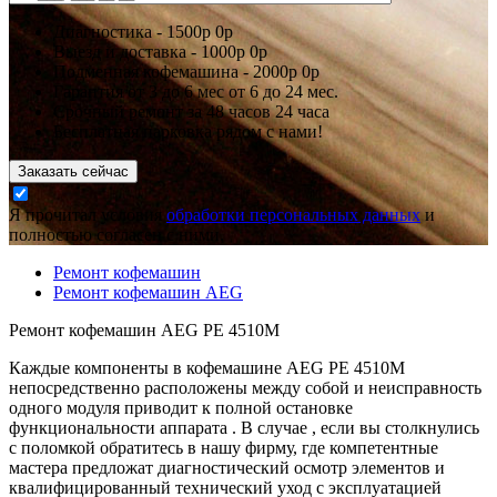
Диагностика -
1500р
0р
Выезд и доставка -
1000р
0р
Подменная кофемашина -
2000р
0р
Гарантия
от 3 до 6 мес
от 6 до 24 мес.
Срочный ремонт за
48 часов
24 часа
Бесплатная парковка рядом с нами!
Заказать сейчас
Я прочитал условия
обработки персональных данных
и
полностью согласен с ними.
Ремонт кофемашин
Ремонт кофемашин AEG
Ремонт кофемашин AEG PE 4510M
Каждые компоненты в кофемашине AEG PE 4510M
непосредственно расположены между собой и неисправность
одного модуля приводит к полной остановке
функциональности аппарата . В случае , если вы столкнулись
с поломкой обратитесь в нашу фирму, где компетентные
мастера предложат диагностический осмотр элементов и
квалифицированный технический уход с эксплуатацией