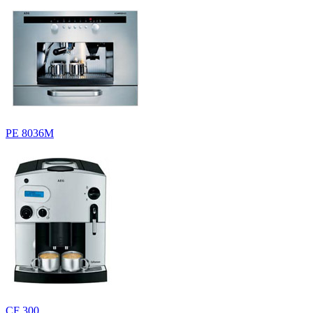
PE 8036M
CF 300