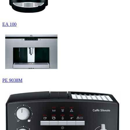
EA 100
PE 9038M