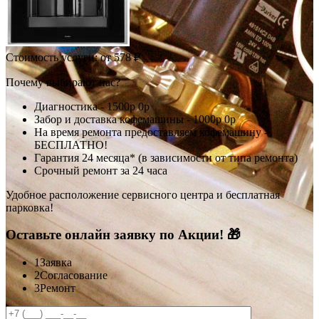
Стоимость услуги:
от 578 ₽
Почему выбирают нас?
Диагностика -
1500р
0р
Забор и доставка кофемашины -
1000р
0р
На время ремонта предоставляем кофемашину -
БЕСПЛАТНО!
Гарантия 24 месяца* (в зависимости от типа ремонта)
Срочный ремонт за 24 часа
Удобное расположение сервисного центра и бесплатная
парковка!
Оставьте онлайн заявку по Акции! 🎁
1
Заявка
2
Согласование
3
Ремонт