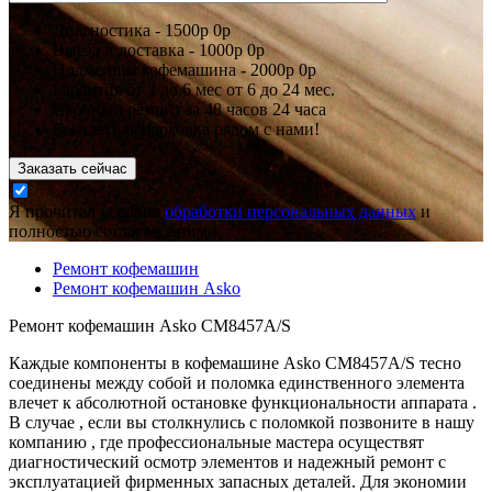
Диагностика -
1500р
0р
Выезд и доставка -
1000р
0р
Подменная кофемашина -
2000р
0р
Гарантия
от 3 до 6 мес
от 6 до 24 мес.
Срочный ремонт за
48 часов
24 часа
Бесплатная парковка рядом с нами!
Заказать сейчас
Я прочитал условия
обработки персональных данных
и
полностью согласен с ними.
Ремонт кофемашин
Ремонт кофемашин Asko
Ремонт кофемашин Asko CM8457A/S
Каждые компоненты в кофемашине Asko CM8457A/S тесно
соединены между собой и поломка единственного элемента
влечет к абсолютной остановке функциональности аппарата .
В случае , если вы столкнулись с поломкой позвоните в нашу
компанию , где профессиональные мастера осуществят
диагностический осмотр элементов и надежный ремонт с
эксплуатацией фирменных запасных деталей. Для экономии