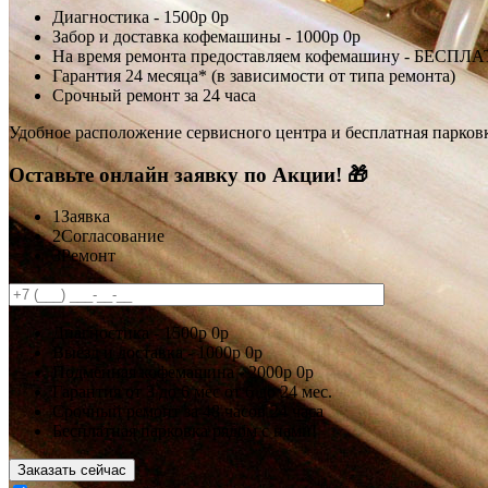
Диагностика -
1500р
0р
Забор и доставка кофемашины -
1000р
0р
На время ремонта предоставляем кофемашину - БЕСПЛ
Гарантия 24 месяца* (в зависимости от типа ремонта)
Срочный ремонт за 24 часа
Удобное расположение сервисного центра и бесплатная парков
Оставьте онлайн заявку по Акции! 🎁
1
Заявка
2
Согласование
3
Ремонт
Диагностика -
1500р
0р
Выезд и доставка -
1000р
0р
Подменная кофемашина -
2000р
0р
Гарантия
от 3 до 6 мес
от 6 до 24 мес.
Срочный ремонт за
48 часов
24 часа
Бесплатная парковка рядом с нами!
Заказать сейчас