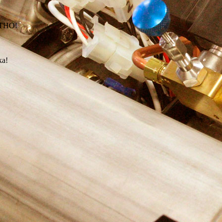
АТНО!
ка!