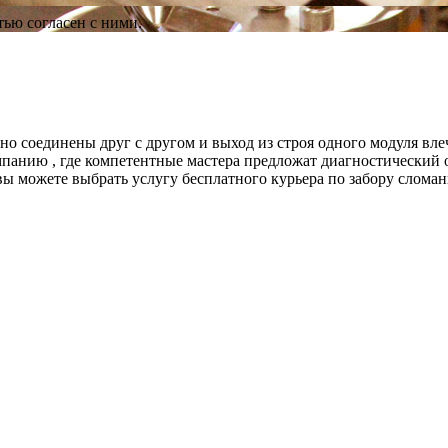
ью согласен с ними.
соединены друг с другом и выход из строя одного модуля влеч
омпанию , где компетентные мастера предложат диагностический
 можете выбрать услугу бесплатного курьера по забору слома