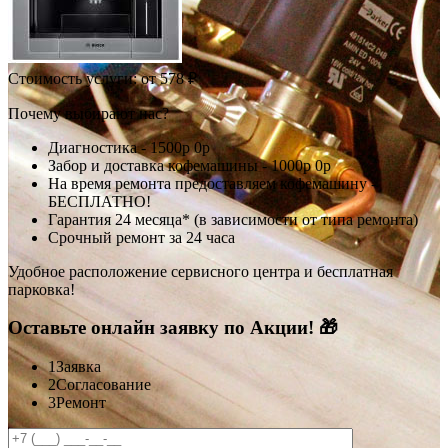
Стоимость услуги:
от 578 ₽
Почему выбирают нас?
Диагностика -
1500р
0р
Забор и доставка кофемашины -
1000р
0р
На время ремонта предоставляем кофемашину -
БЕСПЛАТНО!
Гарантия 24 месяца* (в зависимости от типа ремонта)
Срочный ремонт за 24 часа
Удобное расположение сервисного центра и бесплатная
парковка!
Оставьте онлайн заявку по Акции! 🎁
1
Заявка
2
Согласование
3
Ремонт