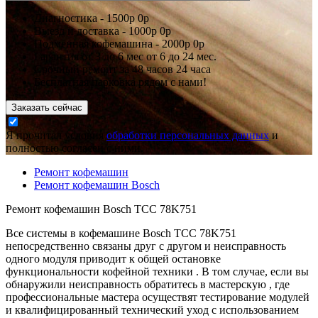
Диагностика -
1500р
0р
Выезд и доставка -
1000р
0р
Подменная кофемашина -
2000р
0р
Гарантия
от 3 до 6 мес
от 6 до 24 мес.
Срочный ремонт за
48 часов
24 часа
Бесплатная парковка рядом с нами!
Заказать сейчас
Я прочитал условия
обработки персональных данных
и
полностью согласен с ними.
Ремонт кофемашин
Ремонт кофемашин Bosch
Ремонт кофемашин Bosch TCC 78K751
Все системы в кофемашине Bosch TCC 78K751
непосредственно связаны друг с другом и неисправность
одного модуля приводит к общей остановке
функциональности кофейной техники . В том случае, если вы
обнаружили неисправность обратитесь в мастерскую , где
профессиональные мастера осуществят тестирование модулей
и квалифицированный технический уход с использованием