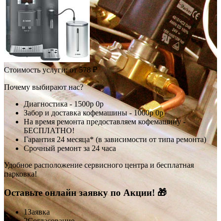
Стоимость услуги:
от 578 ₽
Почему выбирают нас?
Диагностика -
1500р
0р
Забор и доставка кофемашины -
1000р
0р
На время ремонта предоставляем кофемашину -
БЕСПЛАТНО!
Гарантия 24 месяца* (в зависимости от типа ремонта)
Срочный ремонт за 24 часа
Удобное расположение сервисного центра и бесплатная
парковка!
Оставьте онлайн заявку по Акции! 🎁
1
Заявка
2
Согласование