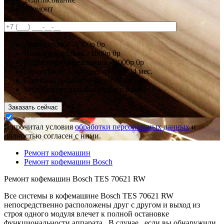
3
Ремонт
Диагностика -
1500р
0р
Выезд и доставка -
1000р
0р
Подменная кофемашина -
2000р
0р
Гарантия
от 3 до 6 мес
от 6 до 24 мес.
Срочный ремонт за
48 часов
24 часа
Бесплатная парковка рядом с нами!
Заказать сейчас
Я прочитал условия
обработки персональных данных
и
полностью согласен с ними.
Ремонт кофемашин
Ремонт кофемашин Bosch
Ремонт кофемашин Bosch TES 70621 RW
Все системы в кофемашине Bosch TES 70621 RW
непосредственно расположены друг с другом и выход из
строя одного модуля влечет к полной остановке
функциональности аппарата . В случае , если вы обнаружили