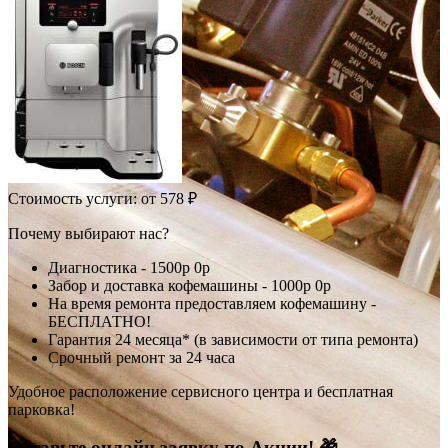
Стоимость услуги:
от 578 ₽
Почему выбирают нас?
Диагностика -
1500р
0р
Забор и доставка кофемашины -
1000р
0р
На время ремонта предоставляем кофемашину -
БЕСПЛАТНО!
Гарантия 24 месяца* (в зависимости от типа ремонта)
Срочный ремонт за 24 часа
Удобное расположение сервисного центра и бесплатная
парковка!
Оставьте онлайн заявку по Акции! 🎁