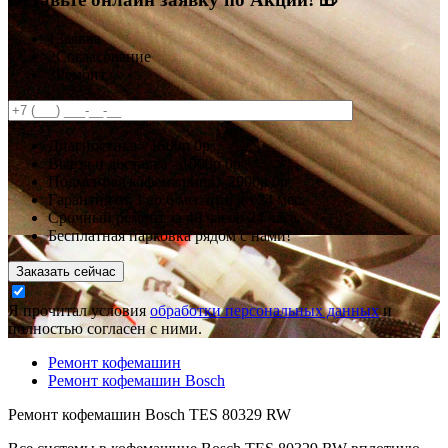
1
Заявка
2
Согласование
3
Ремонт
Диагностика -
1500р
0р
Выезд и доставка -
1000р
0р
Подменная кофемашина -
2000р
0р
Гарантия
от 3 до 6 мес
от 6 до 24 мес.
Срочный ремонт за
48 часов
24 часа
Бесплатная парковка рядом с нами!
Заказать сейчас
Я прочитал условия
обработки персональных данных
и
полностью согласен с ними.
Ремонт кофемашин
Ремонт кофемашин Bosch
Ремонт кофемашин Bosch TES 80329 RW