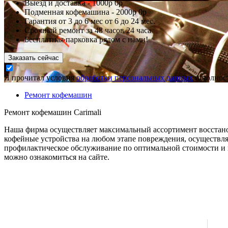
Выезд и доставка -
1000р
0р
Подменная кофемашина -
2000р
0р
Гарантия
от 3 до 6 мес
от 6 до 24 мес.
Срочный ремонт за
48 часов
24 часа
Бесплатная парковка рядом с нами!
Заказать сейчас
Я прочитал условия
обработки персональных данных
и полност
Ремонт кофемашин
Ремонт кофемашин Carimali
Наша фирма осуществляет максимальный ассортимент восстано
кофейные устройства на любом этапе повреждения, осуществля
профилактическое обслуживание по оптимальной стоимости и в 
можно ознакомиться на сайте.