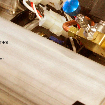
АТНО!
ка!