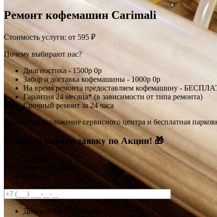
Ремонт кофемашин Carimali
Стоимость услуги:
от 595 ₽
Почему выбирают нас?
Диагностика -
1500р
0р
Забор и доставка кофемашины -
1000р
0р
На время ремонта предоставляем кофемашину - БЕСПЛ
Гарантия 24 месяца* (в зависимости от типа ремонта)
Срочный ремонт за 24 часа
Удобное расположение сервисного центра и бесплатная парков
Оставьте онлайн заявку по Акции! 🎁
1
Заявка
2
Согласование
3
Ремонт
Диагностика -
1500р
0р