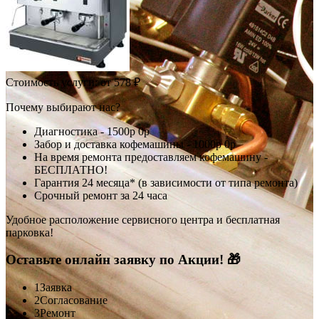
Стоимость услуги:
от 578 ₽
Почему выбирают нас?
Диагностика -
1500р
0р
Забор и доставка кофемашины -
1000р
0р
На время ремонта предоставляем кофемашину -
БЕСПЛАТНО!
Гарантия 24 месяца* (в зависимости от типа ремонта)
Срочный ремонт за 24 часа
Удобное расположение сервисного центра и бесплатная
парковка!
Оставьте онлайн заявку по Акции! 🎁
1
Заявка
2
Согласование
3
Ремонт