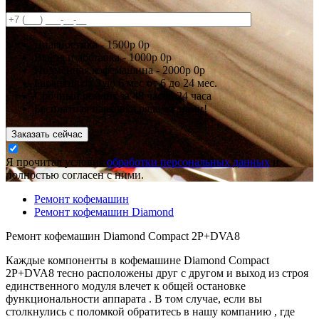
Диагностика -
1500р
0р
Выезд и доставка -
1000р
0р
Подменная кофемашина -
2000р
0р
Гарантия
от 3 до 6 мес
от 6 до 24 мес.
Срочный ремонт за
48 часов
24 часа
Бесплатная парковка рядом с нами!
Заказать сейчас
Я прочитал условия
обработки персональных данных
и
полностью согласен с ними.
Ремонт кофемашин
Ремонт кофемашин Diamond
Ремонт кофемашин Diamond Compact 2P+DVA8
Каждые компоненты в кофемашине Diamond Compact
2P+DVA8 тесно расположены друг с другом и выход из строя
единственного модуля влечет к общей остановке
функциональности аппарата . В том случае, если вы
столкнулись с поломкой обратитесь в нашу компанию , где