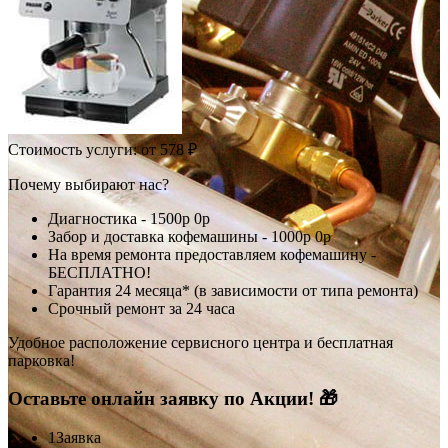
Стоимость услуги:
от 578 ₽
Почему выбирают нас?
Диагностика -
1500р
0р
Забор и доставка кофемашины -
1000р
0р
На время ремонта предоставляем кофемашину -
БЕСПЛАТНО!
Гарантия 24 месяца* (в зависимости от типа ремонта)
Срочный ремонт за 24 часа
Удобное расположение сервисного центра и бесплатная
парковка!
Оставьте онлайн заявку по Акции! 🎁
1
Заявка