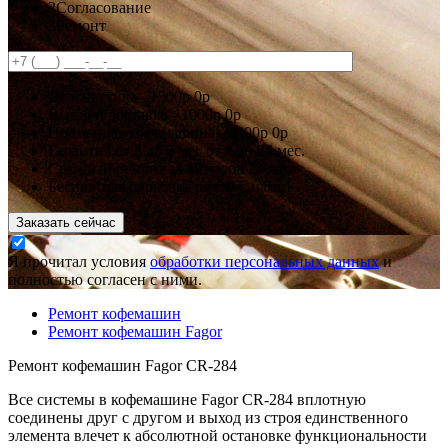
2
Согласование
3
Ремонт
Диагностика -
1500р
0р
Выезд и доставка -
1000р
0р
Подменная кофемашина -
2000р
0р
Гарантия
от 3 до 6 мес
от 6 до 24 мес.
Срочный ремонт за
48 часов
24 часа
Бесплатная парковка рядом с нами!
Заказать сейчас
Я прочитал условия
обработки персональных данных
и
полностью согласен с ними.
Ремонт кофемашин
Ремонт кофемашин Fagor
Ремонт кофемашин Fagor CR-284
Все системы в кофемашине Fagor CR-284 вплотную
соединены друг с другом и выход из строя единственного
элемента влечет к абсолютной остановке функциональности