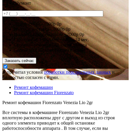
3
Ремонт
Диагностика -
1500р
0р
Выезд и доставка -
1000р
0р
Подменная кофемашина -
2000р
0р
Гарантия
от 3 до 6 мес
от 6 до 24 мес.
Срочный ремонт за
48 часов
24 часа
Бесплатная парковка рядом с нами!
Заказать сейчас
Я прочитал условия
обработки персональных данных
и
полностью согласен с ними.
Ремонт кофемашин
Ремонт кофемашин Fiorenzato
Ремонт кофемашин Fiorenzato Venezia Lio 2gr
Все системы в кофемашине Fiorenzato Venezia Lio 2gr
вплотную расположены друг с другом и выход из строя
одного элемента приводит к общей остановке
работоспособности аппарата . В том случае, если вы