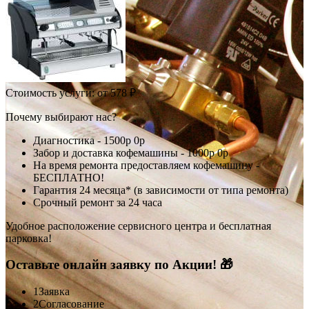
Стоимость услуги:
от 578 ₽
Почему выбирают нас?
Диагностика -
1500р
0р
Забор и доставка кофемашины -
1000р
0р
На время ремонта предоставляем кофемашину -
БЕСПЛАТНО!
Гарантия 24 месяца* (в зависимости от типа ремонта)
Срочный ремонт за 24 часа
Удобное расположение сервисного центра и бесплатная
парковка!
Оставьте онлайн заявку по Акции! 🎁
1
Заявка
2
Согласование