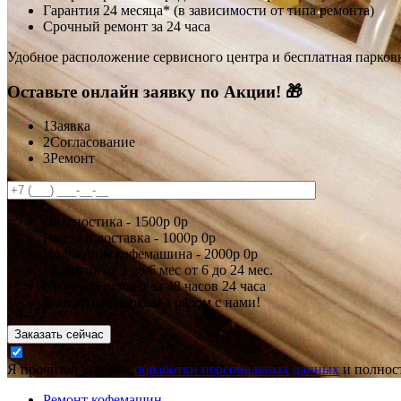
Гарантия 24 месяца* (в зависимости от типа ремонта)
Срочный ремонт за 24 часа
Удобное расположение сервисного центра и бесплатная парков
Оставьте онлайн заявку по Акции! 🎁
1
Заявка
2
Согласование
3
Ремонт
Диагностика -
1500р
0р
Выезд и доставка -
1000р
0р
Подменная кофемашина -
2000р
0р
Гарантия
от 3 до 6 мес
от 6 до 24 мес.
Срочный ремонт за
48 часов
24 часа
Бесплатная парковка рядом с нами!
Заказать сейчас
Я прочитал условия
обработки персональных данных
и полност
Ремонт кофемашин