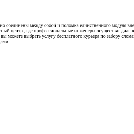
о соединены между собой и поломка единственного модуля влеч
исный центр , где профессиональные инженеры осуществят диагн
 вы можете выбрать услугу бесплатного курьера по забору сло
цами.