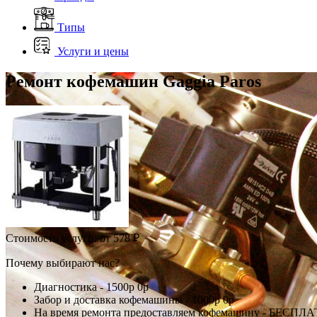
Типы
Услуги и цены
Ремонт кофемашин Gaggia Paros
Стоимость услуги:
от 578 ₽
Почему выбирают нас?
Диагностика -
1500р
0р
Забор и доставка кофемашины -
1000р
0р
На время ремонта предоставляем кофемашину - БЕСПЛ