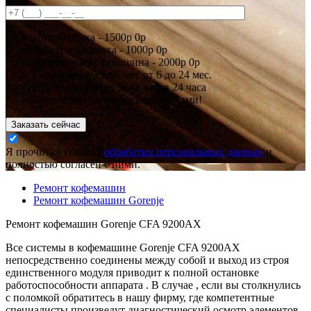
Диагностика -
1500р
0р
Выезд и доставка -
1000р
0р
Подменная кофемашина -
2000р
0р
Гарантия
от 3 до 6 мес
от 6 до 24 мес.
Срочный ремонт за
48 часов
24 часа
Бесплатная парковка рядом с нами!
Заказать сейчас
Я прочитал условия
обработки персональных данных
и
полностью согласен с ними.
Ремонт кофемашин
Ремонт кофемашин Gorenje
Ремонт кофемашин Gorenje CFA 9200AX
Все системы в кофемашине Gorenje CFA 9200AX
непосредственно соединены между собой и выход из строя
единственного модуля приводит к полной остановке
работоспособности аппарата . В случае , если вы столкнулись
с поломкой обратитесь в нашу фирму, где компетентные
специалисты произведут диагностический осмотр элементов