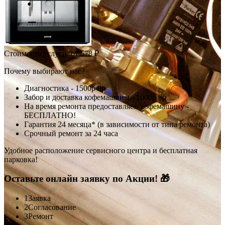
Стоимость услуги:
от 578 ₽
Почему выбирают нас?
Диагностика -
1500р
0р
Забор и доставка кофемашины -
1000р
0р
На время ремонта предоставляем кофемашину -
БЕСПЛАТНО!
Гарантия 24 месяца* (в зависимости от типа ремонта)
Срочный ремонт за 24 часа
Удобное расположение сервисного центра и бесплатная
парковка!
Оставьте онлайн заявку по Акции! 🎁
1
Заявка
2
Согласование
3
Ремонт