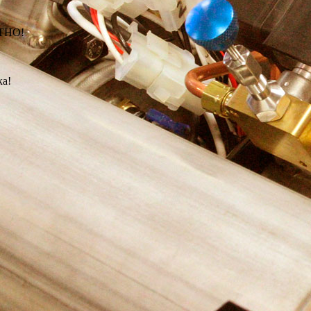
АТНО!
ка!