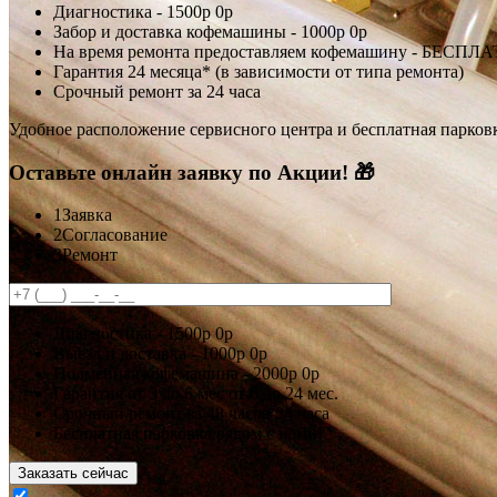
Диагностика -
1500р
0р
Забор и доставка кофемашины -
1000р
0р
На время ремонта предоставляем кофемашину - БЕСПЛ
Гарантия 24 месяца* (в зависимости от типа ремонта)
Срочный ремонт за 24 часа
Удобное расположение сервисного центра и бесплатная парков
Оставьте онлайн заявку по Акции! 🎁
1
Заявка
2
Согласование
3
Ремонт
Диагностика -
1500р
0р
Выезд и доставка -
1000р
0р
Подменная кофемашина -
2000р
0р
Гарантия
от 3 до 6 мес
от 6 до 24 мес.
Срочный ремонт за
48 часов
24 часа
Бесплатная парковка рядом с нами!
Заказать сейчас