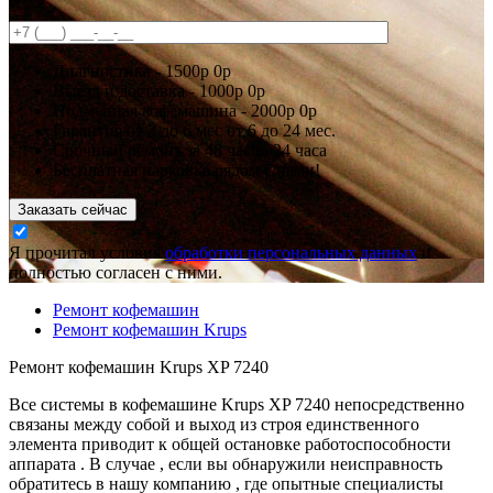
Диагностика -
1500р
0р
Выезд и доставка -
1000р
0р
Подменная кофемашина -
2000р
0р
Гарантия
от 3 до 6 мес
от 6 до 24 мес.
Срочный ремонт за
48 часов
24 часа
Бесплатная парковка рядом с нами!
Заказать сейчас
Я прочитал условия
обработки персональных данных
и
полностью согласен с ними.
Ремонт кофемашин
Ремонт кофемашин Krups
Ремонт кофемашин Krups XP 7240
Все системы в кофемашине Krups XP 7240 непосредственно
связаны между собой и выход из строя единственного
элемента приводит к общей остановке работоспособности
аппарата . В случае , если вы обнаружили неисправность
обратитесь в нашу компанию , где опытные специалисты