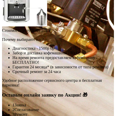
Стоимость услуги:
от 578 ₽
Почему выбирают нас?
Диагностика -
1500р
0р
Забор и доставка кофемашины -
1000р
0р
На время ремонта предоставляем кофемашину -
БЕСПЛАТНО!
Гарантия 24 месяца* (в зависимости от типа ремонта)
Срочный ремонт за 24 часа
Удобное расположение сервисного центра и бесплатная
парковка!
Оставьте онлайн заявку по Акции! 🎁
1
Заявка
2
Согласование
3
Ремонт