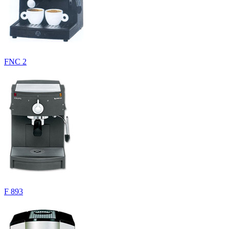
FNC 2
F 893