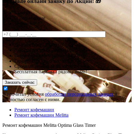
Оставьте онлайн заявку по Акции! 🎁
1
Заявка
2
Согласование
3
Ремонт
Диагностика -
1500р
0р
Выезд и доставка -
1000р
0р
Подменная кофемашина -
2000р
0р
Гарантия
от 3 до 6 мес
от 6 до 24 мес.
Срочный ремонт за
48 часов
24 часа
Бесплатная парковка рядом с нами!
Заказать сейчас
Я прочитал условия
обработки персональных данных
и
полностью согласен с ними.
Ремонт кофемашин
Ремонт кофемашин Melitta
Ремонт кофемашин Melitta Optima Glass Timer