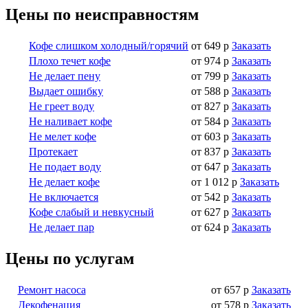
Цены по неисправностям
Кофе слишком холодный/горячий
от 649 р
Заказать
Плохо течет кофе
от 974 р
Заказать
Не делает пену
от 799 р
Заказать
Выдает ошибку
от 588 р
Заказать
Не греет воду
от 827 р
Заказать
Не наливает кофе
от 584 р
Заказать
Не мелет кофе
от 603 р
Заказать
Протекает
от 837 р
Заказать
Не подает воду
от 647 р
Заказать
Не делает кофе
от 1 012 р
Заказать
Не включается
от 542 р
Заказать
Кофе слабый и невкусный
от 627 р
Заказать
Не делает пар
от 624 р
Заказать
Цены по услугам
Ремонт насоса
от 657 р
Заказать
Декофенация
от 578 р
Заказать