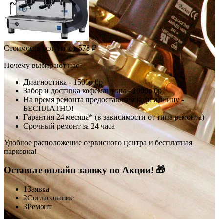
Стоимость услуги:
от 578 ₽
Почему выбирают нас?
Диагностика -
1500р
0р
Забор и доставка кофемашины -
1000р
0р
На время ремонта предоставляем кофемашину -
БЕСПЛАТНО!
Гарантия 24 месяца* (в зависимости от типа ремонта)
Срочный ремонт за 24 часа
Удобное расположение сервисного центра и бесплатная
парковка!
Оставьте онлайн заявку по Акции! 🎁
1
Заявка
2
Согласование
3
Ремонт