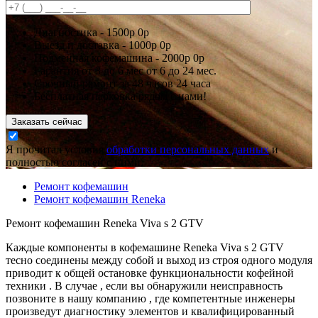
Диагностика -
1500р
0р
Выезд и доставка -
1000р
0р
Подменная кофемашина -
2000р
0р
Гарантия
от 3 до 6 мес
от 6 до 24 мес.
Срочный ремонт за
48 часов
24 часа
Бесплатная парковка рядом с нами!
Заказать сейчас
Я прочитал условия
обработки персональных данных
и
полностью согласен с ними.
Ремонт кофемашин
Ремонт кофемашин Reneka
Ремонт кофемашин Reneka Viva s 2 GTV
Каждые компоненты в кофемашине Reneka Viva s 2 GTV
тесно соединены между собой и выход из строя одного модуля
приводит к общей остановке функциональности кофейной
техники . В случае , если вы обнаружили неисправность
позвоните в нашу компанию , где компетентные инженеры
произведут диагностику элементов и квалифицированный