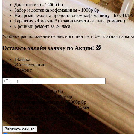
Диагностика -
1500р
0р
Забор и доставка кофемашины -
1000р
0р
На время ремонта предоставляем кофемашину - БЕСПЛ
Гарантия 24 месяца* (в зависимости от типа ремонта)
Срочный ремонт за 24 часа
Удобное расположение сервисного центра и бесплатная парков
Оставьте онлайн заявку по Акции! 🎁
1
Заявка
2
Согласование
3
Ремонт
Диагностика -
1500р
0р
Выезд и доставка -
1000р
0р
Подменная кофемашина -
2000р
0р
Гарантия
от 3 до 6 мес
от 6 до 24 мес.
Срочный ремонт за
48 часов
24 часа
Бесплатная парковка рядом с нами!
Заказать сейчас