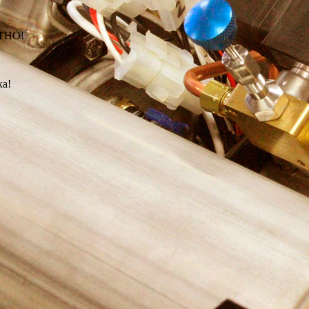
АТНО!
ка!