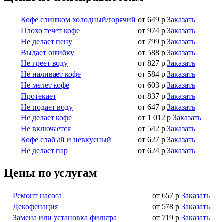
Кофе слишком холодный/горячий
от 649 р
Заказать
Плохо течет кофе
от 974 р
Заказать
Не делает пену
от 799 р
Заказать
Выдает ошибку
от 588 р
Заказать
Не греет воду
от 827 р
Заказать
Не наливает кофе
от 584 р
Заказать
Не мелет кофе
от 603 р
Заказать
Протекает
от 837 р
Заказать
Не подает воду
от 647 р
Заказать
Не делает кофе
от 1 012 р
Заказать
Не включается
от 542 р
Заказать
Кофе слабый и невкусный
от 627 р
Заказать
Не делает пар
от 624 р
Заказать
Цены по услугам
Ремонт насоса
от 657 р
Заказать
Декофенация
от 578 р
Заказать
Замена или установка фильтра
от 719 р
Заказать