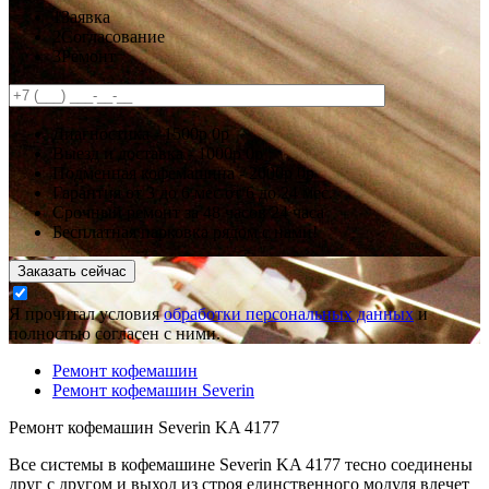
1
Заявка
2
Согласование
3
Ремонт
Диагностика -
1500р
0р
Выезд и доставка -
1000р
0р
Подменная кофемашина -
2000р
0р
Гарантия
от 3 до 6 мес
от 6 до 24 мес.
Срочный ремонт за
48 часов
24 часа
Бесплатная парковка рядом с нами!
Заказать сейчас
Я прочитал условия
обработки персональных данных
и
полностью согласен с ними.
Ремонт кофемашин
Ремонт кофемашин Severin
Ремонт кофемашин Severin KA 4177
Все системы в кофемашине Severin KA 4177 тесно соединены
друг с другом и выход из строя единственного модуля влечет