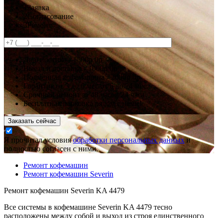
1
Заявка
2
Согласование
3
Ремонт
Диагностика -
1500р
0р
Выезд и доставка -
1000р
0р
Подменная кофемашина -
2000р
0р
Гарантия
от 3 до 6 мес
от 6 до 24 мес.
Срочный ремонт за
48 часов
24 часа
Бесплатная парковка рядом с нами!
Заказать сейчас
Я прочитал условия
обработки персональных данных
и
полностью согласен с ними.
Ремонт кофемашин
Ремонт кофемашин Severin
Ремонт кофемашин Severin KA 4479
Все системы в кофемашине Severin KA 4479 тесно
расположены между собой и выход из строя единственного