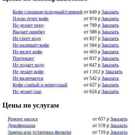
Кофе слишком холодный/горячий
от 649 р
Заказать
Плохо течет кофе
от 974 р
Заказать
Не делает пену
от 799 р
Заказать
Выдает ошибку
от 588 р
Заказать
Не греет воду
от 827 р
Заказать
Не наливает кофе
от 584 р
Заказать
Не мелет кофе
от 603 р
Заказать
Протекает
от 837 р
Заказать
Не подает воду
от 647 р
Заказать
Не делает кофе
от 1 012 р
Заказать
Не включается
от 542 р
Заказать
Кофе слабый и невкусный
от 627 р
Заказать
Не делает пар
от 624 р
Заказать
Цены по услугам
Ремонт насоса
от 657 р
Заказать
Декофенация
от 578 р
Заказать
Замена или установка фильтра
от 719 р
Заказать