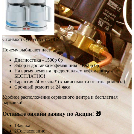
Стоимость услуги:
от 578 ₽
Почему выбирают нас?
Диагностика -
1500р
0р
Забор и доставка кофемашины -
1000р
0р
На время ремонта предоставляем кофемашину -
БЕСПЛАТНО!
Гарантия 24 месяца* (в зависимости от типа ремонта)
Срочный ремонт за 24 часа
Удобное расположение сервисного центра и бесплатная
парковка!
Оставьте онлайн заявку по Акции! 🎁
1
Заявка
2
Согласование