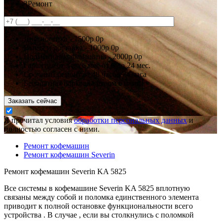
3
Ремонт
Диагностика -
1500р
0р
Выезд и доставка -
1000р
0р
Подменная кофемашина -
2000р
0р
Гарантия
от 3 до 6 мес
от 6 до 24 мес.
Срочный ремонт за
48 часов
24 часа
Бесплатная парковка рядом с нами!
Заказать сейчас
Я прочитал условия
обработки персональных данных
и
полностью согласен с ними.
Ремонт кофемашин
Ремонт кофемашин Severin
Ремонт кофемашин Severin KA 5825
Все системы в кофемашине Severin KA 5825 вплотную
связаны между собой и поломка единственного элемента
приводит к полной остановке функциональности всего
устройства . В случае , если вы столкнулись с поломкой