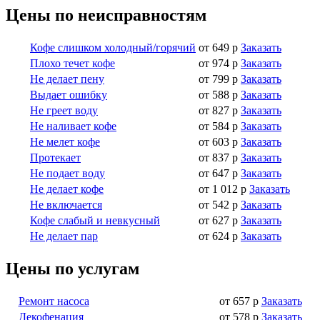
Цены по неисправностям
Кофе слишком холодный/горячий
от 649 р
Заказать
Плохо течет кофе
от 974 р
Заказать
Не делает пену
от 799 р
Заказать
Выдает ошибку
от 588 р
Заказать
Не греет воду
от 827 р
Заказать
Не наливает кофе
от 584 р
Заказать
Не мелет кофе
от 603 р
Заказать
Протекает
от 837 р
Заказать
Не подает воду
от 647 р
Заказать
Не делает кофе
от 1 012 р
Заказать
Не включается
от 542 р
Заказать
Кофе слабый и невкусный
от 627 р
Заказать
Не делает пар
от 624 р
Заказать
Цены по услугам
Ремонт насоса
от 657 р
Заказать
Декофенация
от 578 р
Заказать