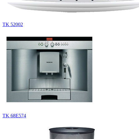
TK 52002
TK 68E574