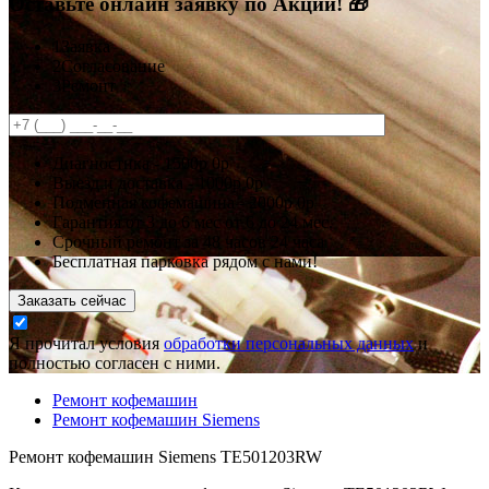
Оставьте онлайн заявку по Акции! 🎁
1
Заявка
2
Согласование
3
Ремонт
Диагностика -
1500р
0р
Выезд и доставка -
1000р
0р
Подменная кофемашина -
2000р
0р
Гарантия
от 3 до 6 мес
от 6 до 24 мес.
Срочный ремонт за
48 часов
24 часа
Бесплатная парковка рядом с нами!
Заказать сейчас
Я прочитал условия
обработки персональных данных
и
полностью согласен с ними.
Ремонт кофемашин
Ремонт кофемашин Siemens
Ремонт кофемашин Siemens TE501203RW