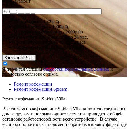
3
Ремонт
Диагностика -
1500р
0р
Выезд и доставка -
1000р
0р
Подменная кофемашина -
2000р
0р
Гарантия
от 3 до 6 мес
от 6 до 24 мес.
Срочный ремонт за
48 часов
24 часа
Бесплатная парковка рядом с нами!
Заказать сейчас
Я прочитал условия
обработки персональных данных
и
полностью согласен с ними.
Ремонт кофемашин
Ремонт кофемашин Spidem
Ремонт кофемашин Spidem Villa
Все системы в кофемашине Spidem Villa вплотную соединены
друг с другом и поломка одного элемента приводит к общей
остановке работоспособности всего устройства . В случае ,
если вы столкнулись с поломкой обратитесь в нашу фирму, где