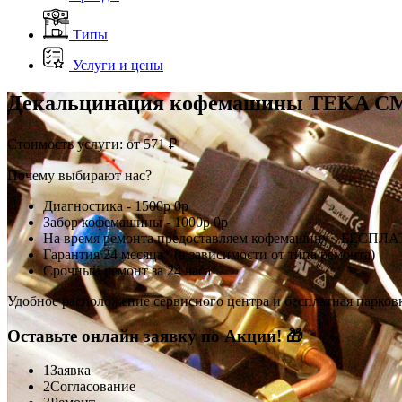
Типы
Услуги и цены
Декальцинация кофемашины TEKA CM
Стоимость услуги:
от 571 ₽
Почему выбирают нас?
Диагностика -
1500р
0р
Забор кофемашины -
1000р
0р
На время ремонта предоставляем кофемашину - БЕСПЛ
Гарантия 24 месяца* (в зависимости от типа ремонта)
Срочный ремонт за 24 часа
Удобное расположение сервисного центра и бесплатная парков
Оставьте онлайн заявку по Акции! 🎁
1
Заявка
2
Согласование