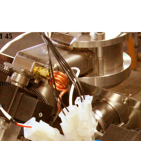
 45
АТНО!
ка!