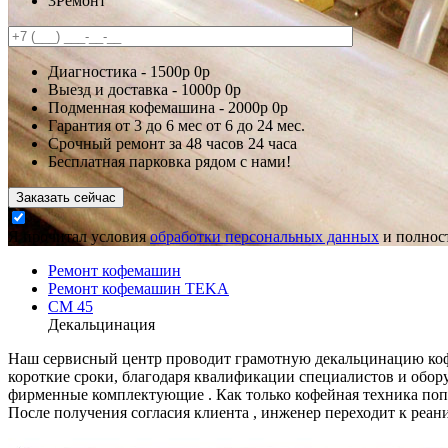
3
Ремонт
Диагностика -
1500р
0р
Выезд и доставка -
1000р
0р
Подменная кофемашина -
2000р
0р
Гарантия
от 3 до 6 мес
от 6 до 24 мес.
Срочный ремонт за
48 часов
24 часа
Бесплатная парковка рядом с нами!
Заказать сейчас
Я прочитал условия
обработки персональных данных
и полност
Ремонт кофемашин
Ремонт кофемашин TEKA
CM 45
Декальцинация
Наш сервисный центр проводит грамотную декальцинацию кофе
короткие сроки, благодаря квалификации специалистов и обор
фирменные комплектующие . Как только кофейная техника попа
После получения согласия клиента , инженер переходит к реа