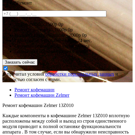
3
Ремонт
Диагностика -
1500р
0р
Выезд и доставка -
1000р
0р
Подменная кофемашина -
2000р
0р
Гарантия
от 3 до 6 мес
от 6 до 24 мес.
Срочный ремонт за
48 часов
24 часа
Бесплатная парковка рядом с нами!
Заказать сейчас
Я прочитал условия
обработки персональных данных
и
полностью согласен с ними.
Ремонт кофемашин
Ремонт кофемашин Zelmer
Ремонт кофемашин Zelmer 13Z010
Каждые компоненты в кофемашине Zelmer 13Z010 вплотную
расположены между собой и выход из строя единственного
модуля приводит к полной остановке функциональности
аппарата . В том случае, если вы обнаружили неисправность