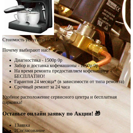
Стоимость услуги:
от 578 ₽
Почему выбирают нас?
Диагностика -
1500р
0р
Забор и доставка кофемашины -
1000р
0р
На время ремонта предоставляем кофемашину -
БЕСПЛАТНО!
Гарантия 24 месяца* (в зависимости от типа ремонта)
Срочный ремонт за 24 часа
Удобное расположение сервисного центра и бесплатная
парковка!
Оставьте онлайн заявку по Акции! 🎁
1
Заявка
2
Согласование