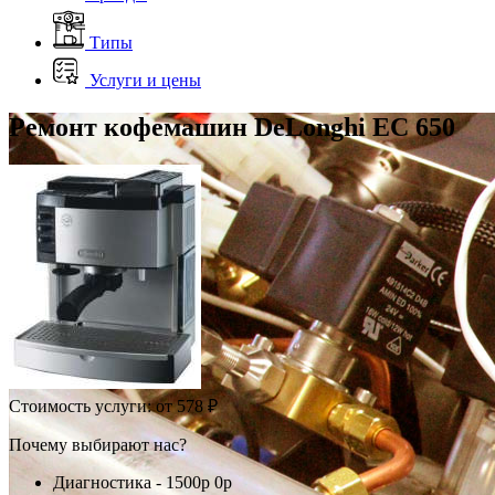
Типы
Услуги и цены
Ремонт кофемашин DeLonghi EC 650
Стоимость услуги:
от 578 ₽
Почему выбирают нас?
Диагностика -
1500р
0р