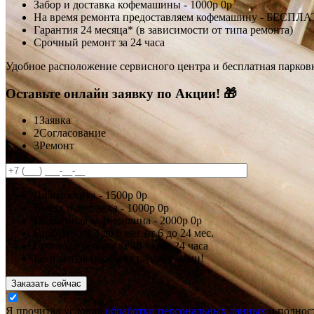
Забор и доставка кофемашины -
1000р
0р
На время ремонта предоставляем кофемашину - БЕСПЛ
Гарантия 24 месяца* (в зависимости от типа ремонта)
Срочный ремонт за 24 часа
Удобное расположение сервисного центра и бесплатная парков
Оставьте онлайн заявку по Акции! 🎁
1
Заявка
2
Согласование
3
Ремонт
Диагностика -
1500р
0р
Выезд и доставка -
1000р
0р
Подменная кофемашина -
2000р
0р
Гарантия
от 3 до 6 мес
от 6 до 24 мес.
Срочный ремонт за
48 часов
24 часа
Бесплатная парковка рядом с нами!
Заказать сейчас
Я прочитал условия
обработки персональных данных
и полност