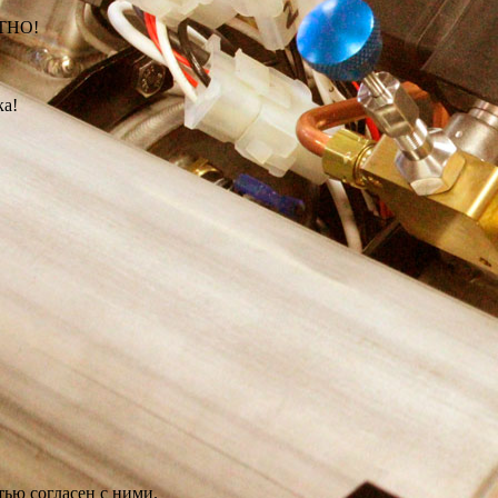
АТНО!
ка!
ью согласен с ними.