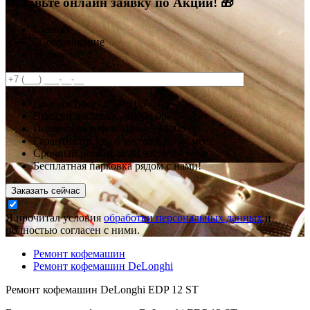
Оставьте онлайн заявку по Акции! 🎁
1
Заявка
2
Согласование
3
Ремонт
Диагностика -
1500р
0р
Выезд и доставка -
1000р
0р
Подменная кофемашина -
2000р
0р
Гарантия
от 3 до 6 мес
от 6 до 24 мес.
Срочный ремонт за
48 часов
24 часа
Бесплатная парковка рядом с нами!
Заказать сейчас
Я прочитал условия
обработки персональных данных
и
полностью согласен с ними.
Ремонт кофемашин
Ремонт кофемашин DeLonghi
Ремонт кофемашин DeLonghi EDP 12 ST