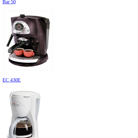
Bar 50
EC 430E