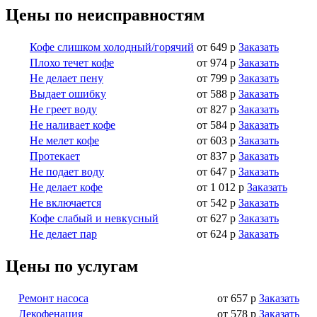
Цены по неисправностям
Кофе слишком холодный/горячий
от 649 р
Заказать
Плохо течет кофе
от 974 р
Заказать
Не делает пену
от 799 р
Заказать
Выдает ошибку
от 588 р
Заказать
Не греет воду
от 827 р
Заказать
Не наливает кофе
от 584 р
Заказать
Не мелет кофе
от 603 р
Заказать
Протекает
от 837 р
Заказать
Не подает воду
от 647 р
Заказать
Не делает кофе
от 1 012 р
Заказать
Не включается
от 542 р
Заказать
Кофе слабый и невкусный
от 627 р
Заказать
Не делает пар
от 624 р
Заказать
Цены по услугам
Ремонт насоса
от 657 р
Заказать
Декофенация
от 578 р
Заказать