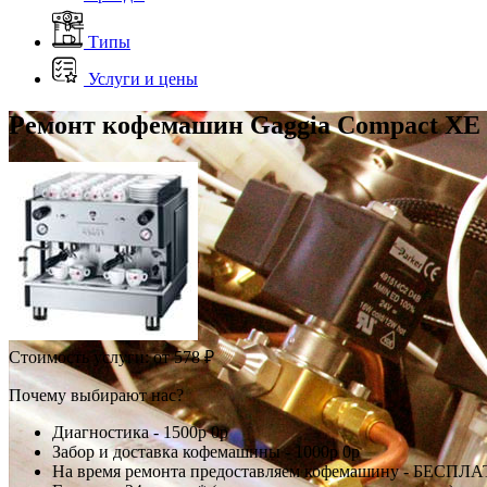
Типы
Услуги и цены
Ремонт кофемашин Gaggia Compact XE 
Стоимость услуги:
от 578 ₽
Почему выбирают нас?
Диагностика -
1500р
0р
Забор и доставка кофемашины -
1000р
0р
На время ремонта предоставляем кофемашину - БЕСПЛ