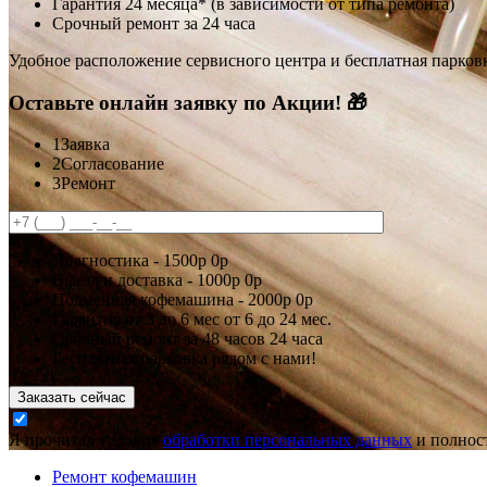
Гарантия 24 месяца* (в зависимости от типа ремонта)
Срочный ремонт за 24 часа
Удобное расположение сервисного центра и бесплатная парков
Оставьте онлайн заявку по Акции! 🎁
1
Заявка
2
Согласование
3
Ремонт
Диагностика -
1500р
0р
Выезд и доставка -
1000р
0р
Подменная кофемашина -
2000р
0р
Гарантия
от 3 до 6 мес
от 6 до 24 мес.
Срочный ремонт за
48 часов
24 часа
Бесплатная парковка рядом с нами!
Заказать сейчас
Я прочитал условия
обработки персональных данных
и полност
Ремонт кофемашин