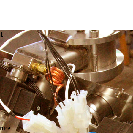
1
АТНО!