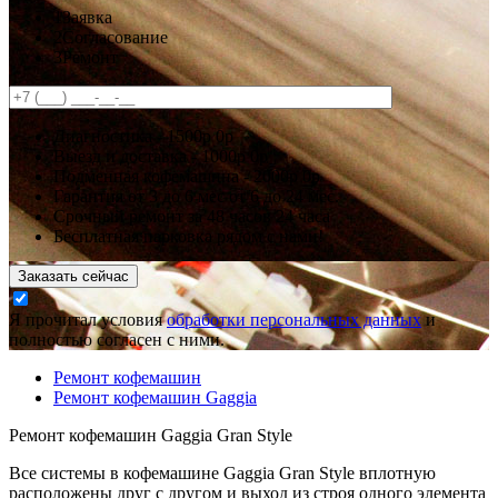
1
Заявка
2
Согласование
3
Ремонт
Диагностика -
1500р
0р
Выезд и доставка -
1000р
0р
Подменная кофемашина -
2000р
0р
Гарантия
от 3 до 6 мес
от 6 до 24 мес.
Срочный ремонт за
48 часов
24 часа
Бесплатная парковка рядом с нами!
Заказать сейчас
Я прочитал условия
обработки персональных данных
и
полностью согласен с ними.
Ремонт кофемашин
Ремонт кофемашин Gaggia
Ремонт кофемашин Gaggia Gran Style
Все системы в кофемашине Gaggia Gran Style вплотную
расположены друг с другом и выход из строя одного элемента