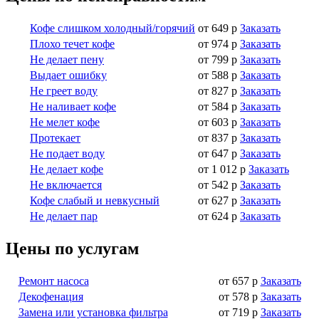
Кофе слишком холодный/горячий
от 649 р
Заказать
Плохо течет кофе
от 974 р
Заказать
Не делает пену
от 799 р
Заказать
Выдает ошибку
от 588 р
Заказать
Не греет воду
от 827 р
Заказать
Не наливает кофе
от 584 р
Заказать
Не мелет кофе
от 603 р
Заказать
Протекает
от 837 р
Заказать
Не подает воду
от 647 р
Заказать
Не делает кофе
от 1 012 р
Заказать
Не включается
от 542 р
Заказать
Кофе слабый и невкусный
от 627 р
Заказать
Не делает пар
от 624 р
Заказать
Цены по услугам
Ремонт насоса
от 657 р
Заказать
Декофенация
от 578 р
Заказать
Замена или установка фильтра
от 719 р
Заказать