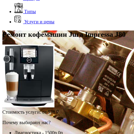
Типы
Услуги и цены
Ремонт кофемашин Jura Impressa J80
Стоимость услуги:
от 578 ₽
Почему выбирают нас?
Диагностика -
1500р
0р