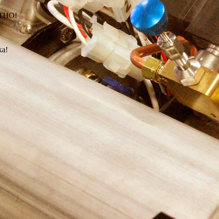
АТНО!
ка!