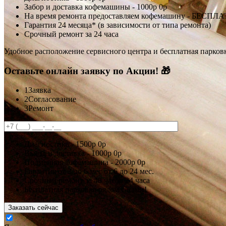
Забор и доставка кофемашины -
1000р
0р
На время ремонта предоставляем кофемашину - БЕСПЛ
Гарантия 24 месяца* (в зависимости от типа ремонта)
Срочный ремонт за 24 часа
Удобное расположение сервисного центра и бесплатная парков
Оставьте онлайн заявку по Акции! 🎁
1
Заявка
2
Согласование
3
Ремонт
Диагностика -
1500р
0р
Выезд и доставка -
1000р
0р
Подменная кофемашина -
2000р
0р
Гарантия
от 3 до 6 мес
от 6 до 24 мес.
Срочный ремонт за
48 часов
24 часа
Бесплатная парковка рядом с нами!
Заказать сейчас