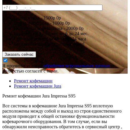
Диагностика -
1500р
0р
Выезд и доставка -
1000р
0р
Подменная кофемашина -
2000р
0р
Гарантия
от 3 до 6 мес
от 6 до 24 мес.
Срочный ремонт за
48 часов
24 часа
Бесплатная парковка рядом с нами!
Заказать сейчас
Я прочитал условия
обработки персональных данных
и
полностью согласен с ними.
Ремонт кофемашин
Ремонт кофемашин Jura
Ремонт кофемашин Jura Impressa S95
Все системы в кофемашине Jura Impressa S95 вплотную
расположены между собой и выход из строя единственного
модуля приводит к общей остановке функциональности
кофеварочного оборудования. В том случае, если вы
обнаружили неисправность обратитесь в сервисный центр ,