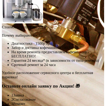
Стоимость услуги:
от 578 ₽
Почему выбирают нас?
Диагностика -
1500р
0р
Забор и доставка кофемашины -
1000р
0р
На время ремонта предоставляем кофемашину -
БЕСПЛАТНО!
Гарантия 24 месяца* (в зависимости от типа ремонта)
Срочный ремонт за 24 часа
Удобное расположение сервисного центра и бесплатная
парковка!
Оставьте онлайн заявку по Акции! 🎁
1
Заявка
2
Согласование
3
Ремонт