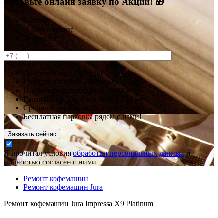
Оставьте онлайн заявку по Акции! 🎁
1
Заявка
2
Согласование
3
Ремонт
Диагностика -
1500р
0р
Выезд и доставка -
1000р
0р
Подменная кофемашина -
2000р
0р
Гарантия
от 3 до 6 мес
от 6 до 24 мес.
Срочный ремонт за
48 часов
24 часа
Бесплатная парковка рядом с нами!
Заказать сейчас
Я прочитал условия
обработки персональных данных
и
полностью согласен с ними.
Ремонт кофемашин
Ремонт кофемашин Jura
Ремонт кофемашин Jura Impressa X9 Platinum