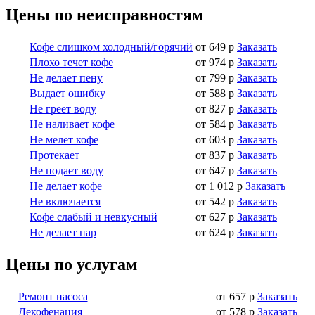
Цены по неисправностям
Кофе слишком холодный/горячий
от 649 р
Заказать
Плохо течет кофе
от 974 р
Заказать
Не делает пену
от 799 р
Заказать
Выдает ошибку
от 588 р
Заказать
Не греет воду
от 827 р
Заказать
Не наливает кофе
от 584 р
Заказать
Не мелет кофе
от 603 р
Заказать
Протекает
от 837 р
Заказать
Не подает воду
от 647 р
Заказать
Не делает кофе
от 1 012 р
Заказать
Не включается
от 542 р
Заказать
Кофе слабый и невкусный
от 627 р
Заказать
Не делает пар
от 624 р
Заказать
Цены по услугам
Ремонт насоса
от 657 р
Заказать
Декофенация
от 578 р
Заказать