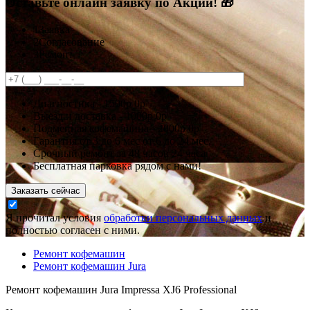
Оставьте онлайн заявку по Акции! 🎁
1
Заявка
2
Согласование
3
Ремонт
Диагностика -
1500р
0р
Выезд и доставка -
1000р
0р
Подменная кофемашина -
2000р
0р
Гарантия
от 3 до 6 мес
от 6 до 24 мес.
Срочный ремонт за
48 часов
24 часа
Бесплатная парковка рядом с нами!
Заказать сейчас
Я прочитал условия
обработки персональных данных
и
полностью согласен с ними.
Ремонт кофемашин
Ремонт кофемашин Jura
Ремонт кофемашин Jura Impressa XJ6 Professional