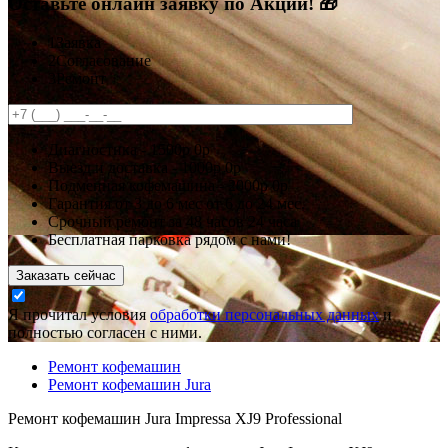
Оставьте онлайн заявку по Акции! 🎁
1
Заявка
2
Согласование
3
Ремонт
Диагностика -
1500р
0р
Выезд и доставка -
1000р
0р
Подменная кофемашина -
2000р
0р
Гарантия
от 3 до 6 мес
от 6 до 24 мес.
Срочный ремонт за
48 часов
24 часа
Бесплатная парковка рядом с нами!
Заказать сейчас
Я прочитал условия
обработки персональных данных
и
полностью согласен с ними.
Ремонт кофемашин
Ремонт кофемашин Jura
Ремонт кофемашин Jura Impressa XJ9 Professional