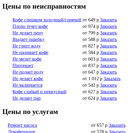
Цены по неисправностям
Кофе слишком холодный/горячий
от 649 р
Заказать
Плохо течет кофе
от 974 р
Заказать
Не делает пену
от 799 р
Заказать
Выдает ошибку
от 588 р
Заказать
Не греет воду
от 827 р
Заказать
Не наливает кофе
от 584 р
Заказать
Не мелет кофе
от 603 р
Заказать
Протекает
от 837 р
Заказать
Не подает воду
от 647 р
Заказать
Не делает кофе
от 1 012 р
Заказать
Не включается
от 542 р
Заказать
Кофе слабый и невкусный
от 627 р
Заказать
Не делает пар
от 624 р
Заказать
Цены по услугам
Ремонт насоса
от 657 р
Заказать
Декофенация
от 578 р
Заказать