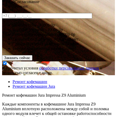
2
Согласование
3
Ремонт
Диагностика -
1500р
0р
Выезд и доставка -
1000р
0р
Подменная кофемашина -
2000р
0р
Гарантия
от 3 до 6 мес
от 6 до 24 мес.
Срочный ремонт за
48 часов
24 часа
Бесплатная парковка рядом с нами!
Заказать сейчас
Я прочитал условия
обработки персональных данных
и
полностью согласен с ними.
Ремонт кофемашин
Ремонт кофемашин Jura
Ремонт кофемашин Jura Impressa Z9 Aluminium
Каждые компоненты в кофемашине Jura Impressa Z9
Aluminium вплотную расположены между собой и поломка
одного модуля влечет к общей остановке работоспособности