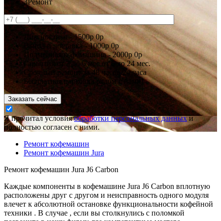
3
Ремонт
Диагностика -
1500р
0р
Выезд и доставка -
1000р
0р
Подменная кофемашина -
2000р
0р
Гарантия
от 3 до 6 мес
от 6 до 24 мес.
Срочный ремонт за
48 часов
24 часа
Бесплатная парковка рядом с нами!
Заказать сейчас
Я прочитал условия
обработки персональных данных
и
полностью согласен с ними.
Ремонт кофемашин
Ремонт кофемашин Jura
Ремонт кофемашин Jura J6 Carbon
Каждые компоненты в кофемашине Jura J6 Carbon вплотную
расположены друг с другом и неисправность одного модуля
влечет к абсолютной остановке функциональности кофейной
техники . В случае , если вы столкнулись с поломкой