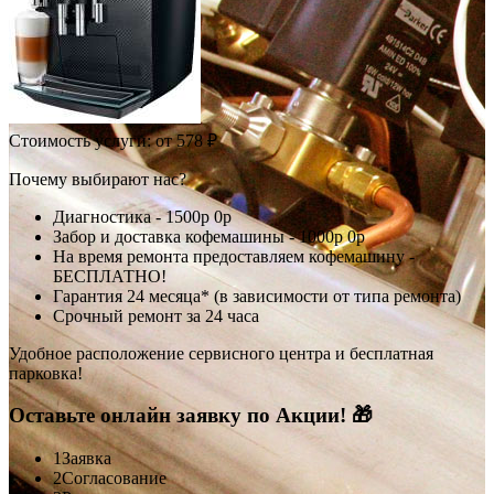
Стоимость услуги:
от 578 ₽
Почему выбирают нас?
Диагностика -
1500р
0р
Забор и доставка кофемашины -
1000р
0р
На время ремонта предоставляем кофемашину -
БЕСПЛАТНО!
Гарантия 24 месяца* (в зависимости от типа ремонта)
Срочный ремонт за 24 часа
Удобное расположение сервисного центра и бесплатная
парковка!
Оставьте онлайн заявку по Акции! 🎁
1
Заявка
2
Согласование