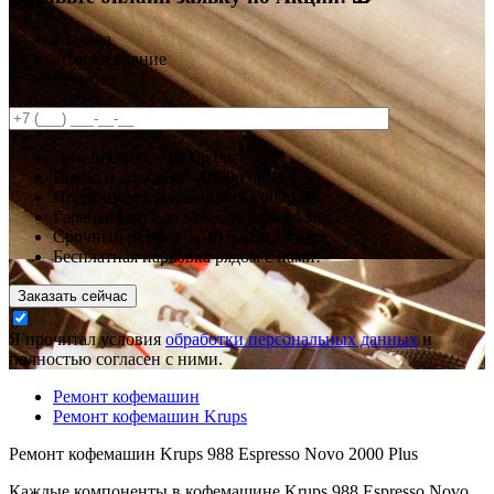
1
Заявка
2
Согласование
3
Ремонт
Диагностика -
1500р
0р
Выезд и доставка -
1000р
0р
Подменная кофемашина -
2000р
0р
Гарантия
от 3 до 6 мес
от 6 до 24 мес.
Срочный ремонт за
48 часов
24 часа
Бесплатная парковка рядом с нами!
Заказать сейчас
Я прочитал условия
обработки персональных данных
и
полностью согласен с ними.
Ремонт кофемашин
Ремонт кофемашин Krups
Ремонт кофемашин Krups 988 Espresso Novo 2000 Plus
Каждые компоненты в кофемашине Krups 988 Espresso Novo