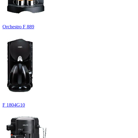
Orchestro F 889
F 1804G10