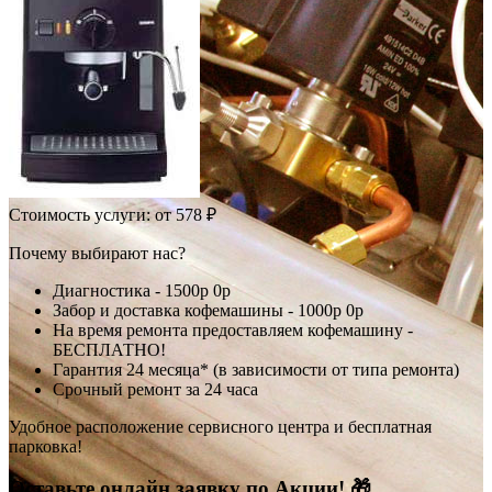
Стоимость услуги:
от 578 ₽
Почему выбирают нас?
Диагностика -
1500р
0р
Забор и доставка кофемашины -
1000р
0р
На время ремонта предоставляем кофемашину -
БЕСПЛАТНО!
Гарантия 24 месяца* (в зависимости от типа ремонта)
Срочный ремонт за 24 часа
Удобное расположение сервисного центра и бесплатная
парковка!
Оставьте онлайн заявку по Акции! 🎁