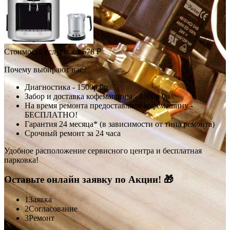
Стоимость услуги:
от 578 ₽
Почему выбирают нас?
Диагностика -
1500р
0р
Забор и доставка кофемашины -
1000р
0р
На время ремонта предоставляем кофемашину -
БЕСПЛАТНО!
Гарантия 24 месяца* (в зависимости от типа ремонта)
Срочный ремонт за 24 часа
Удобное расположение сервисного центра и бесплатная
парковка!
Оставьте онлайн заявку по Акции! 🎁
1
Заявка
2
Согласование
3
Ремонт