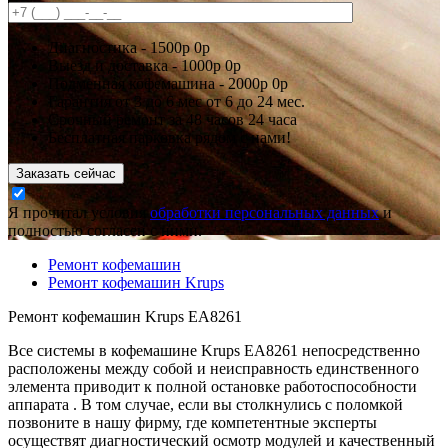
Диагностика -
1500р
0р
Выезд и доставка -
1000р
0р
Подменная кофемашина -
2000р
0р
Гарантия
от 3 до 6 мес
от 6 до 24 мес.
Срочный ремонт за
48 часов
24 часа
Бесплатная парковка рядом с нами!
Заказать сейчас
Я прочитал условия
обработки персональных данных
и
полностью согласен с ними.
Ремонт кофемашин
Ремонт кофемашин Krups
Ремонт кофемашин Krups EA8261
Все системы в кофемашине Krups EA8261 непосредственно
расположены между собой и неисправность единственного
элемента приводит к полной остановке работоспособности
аппарата . В том случае, если вы столкнулись с поломкой
позвоните в нашу фирму, где компетентные эксперты
осуществят диагностический осмотр модулей и качественный