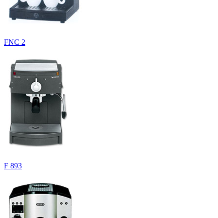
FNC 2
F 893