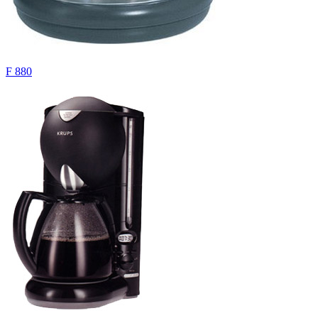
F 880