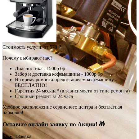
Стоимость услуги:
от 578 ₽
Почему выбирают нас?
Диагностика -
1500р
0р
Забор и доставка кофемашины -
1000р
0р
На время ремонта предоставляем кофемашину -
БЕСПЛАТНО!
Гарантия 24 месяца* (в зависимости от типа ремонта)
Срочный ремонт за 24 часа
Удобное расположение сервисного центра и бесплатная
парковка!
Оставьте онлайн заявку по Акции! 🎁
1
Заявка