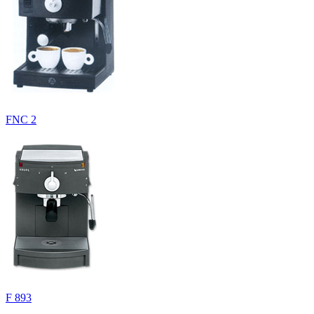
FNC 2
F 893