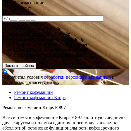
2
Согласование
3
Ремонт
Диагностика -
1500р
0р
Выезд и доставка -
1000р
0р
Подменная кофемашина -
2000р
0р
Гарантия
от 3 до 6 мес
от 6 до 24 мес.
Срочный ремонт за
48 часов
24 часа
Бесплатная парковка рядом с нами!
Заказать сейчас
Я прочитал условия
обработки персональных данных
и
полностью согласен с ними.
Ремонт кофемашин
Ремонт кофемашин Krups
Ремонт кофемашин Krups F 897
Все системы в кофемашине Krups F 897 вплотную соединены
друг с другом и поломка единственного модуля влечет к
абсолютной остановке функциональности кофеварочного