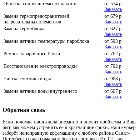
Очистка гидросистемы от накипи
от 574 р
Заказать
Замена термопредохранителей
от 679 р
нагревательных элементов
Заказать
Замена термоблока
от 627 р
Заказать
Замена датчика температуры пароблока
от 593 р
Заказать
Ремонт заварочного блока
от 762 р
Заказать
Восстановление электропроводки
от 792 р
Заказать
Чистка счетчика воды
от 968 р
Заказать
Замена датчика воды внутреннего
от 607 р
Заказать
Обратная
связь
Если поломка произошла внезапно и вносит проблемы в Ваш
быт, мы можем устранить её в кратчайшие сроки. Наш курьер
заберёт неисправную кофемашину с любого района Санкт-
Петербурга и максимально быстро доставит её в СЦ для