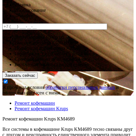
1
Заявка
2
Согласование
3
Ремонт
Диагностика -
1500р
0р
Выезд и доставка -
1000р
0р
Подменная кофемашина -
2000р
0р
Гарантия
от 3 до 6 мес
от 6 до 24 мес.
Срочный ремонт за
48 часов
24 часа
Бесплатная парковка рядом с нами!
Заказать сейчас
Я прочитал условия
обработки персональных данных
и
полностью согласен с ними.
Ремонт кофемашин
Ремонт кофемашин Krups
Ремонт кофемашин Krups KM4689
Все системы в кофемашине Krups KM4689 тесно связаны друг
с другом и неисправность единственного элемента приводит