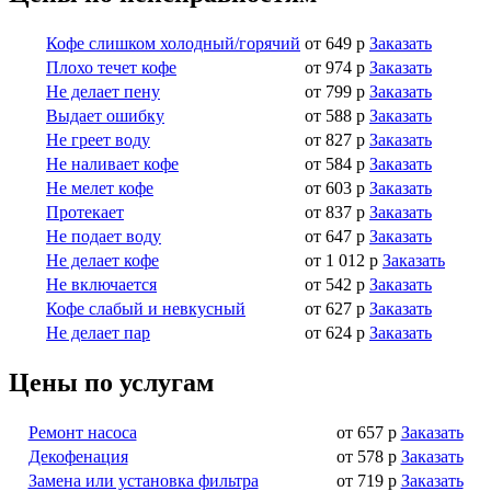
Кофе слишком холодный/горячий
от 649 р
Заказать
Плохо течет кофе
от 974 р
Заказать
Не делает пену
от 799 р
Заказать
Выдает ошибку
от 588 р
Заказать
Не греет воду
от 827 р
Заказать
Не наливает кофе
от 584 р
Заказать
Не мелет кофе
от 603 р
Заказать
Протекает
от 837 р
Заказать
Не подает воду
от 647 р
Заказать
Не делает кофе
от 1 012 р
Заказать
Не включается
от 542 р
Заказать
Кофе слабый и невкусный
от 627 р
Заказать
Не делает пар
от 624 р
Заказать
Цены по услугам
Ремонт насоса
от 657 р
Заказать
Декофенация
от 578 р
Заказать
Замена или установка фильтра
от 719 р
Заказать