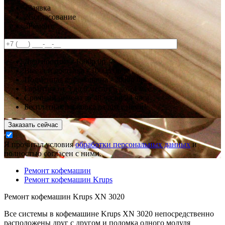
1
Заявка
2
Согласование
3
Ремонт
Диагностика -
1500р
0р
Выезд и доставка -
1000р
0р
Подменная кофемашина -
2000р
0р
Гарантия
от 3 до 6 мес
от 6 до 24 мес.
Срочный ремонт за
48 часов
24 часа
Бесплатная парковка рядом с нами!
Заказать сейчас
Я прочитал условия
обработки персональных данных
и
полностью согласен с ними.
Ремонт кофемашин
Ремонт кофемашин Krups
Ремонт кофемашин Krups XN 3020
Все системы в кофемашине Krups XN 3020 непосредственно
расположены друг с другом и поломка одного модуля