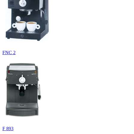
FNC 2
F 893