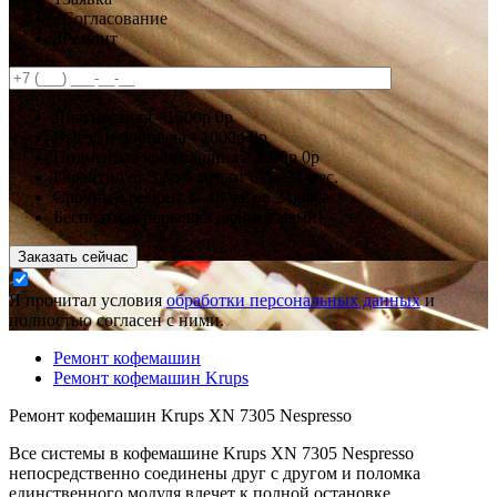
2
Согласование
3
Ремонт
Диагностика -
1500р
0р
Выезд и доставка -
1000р
0р
Подменная кофемашина -
2000р
0р
Гарантия
от 3 до 6 мес
от 6 до 24 мес.
Срочный ремонт за
48 часов
24 часа
Бесплатная парковка рядом с нами!
Заказать сейчас
Я прочитал условия
обработки персональных данных
и
полностью согласен с ними.
Ремонт кофемашин
Ремонт кофемашин Krups
Ремонт кофемашин Krups XN 7305 Nespresso
Все системы в кофемашине Krups XN 7305 Nespresso
непосредственно соединены друг с другом и поломка
единственного модуля влечет к полной остановке