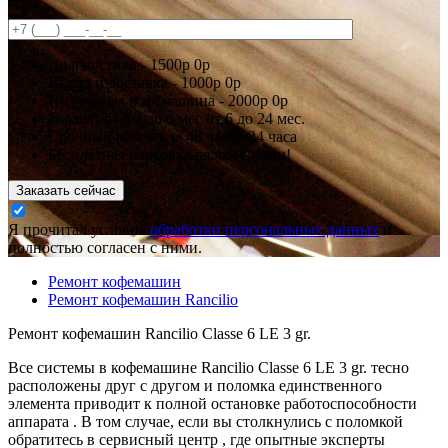
Диагностика -
1500р
0р
Выезд и доставка -
1000р
0р
Подменная кофемашина -
2000р
0р
Гарантия
от 3 до 6 мес
от 6 до 24 мес.
Срочный ремонт за
48 часов
24 часа
Бесплатная парковка рядом с нами!
Заказать сейчас
Я прочитал условия
обработки персональных данных
и
полностью согласен с ними.
Ремонт кофемашин
Ремонт кофемашин Rancilio
Ремонт кофемашин Rancilio Classe 6 LE 3 gr.
Все системы в кофемашине Rancilio Classe 6 LE 3 gr. тесно
расположены друг с другом и поломка единственного
элемента приводит к полной остановке работоспособности
аппарата . В том случае, если вы столкнулись с поломкой
обратитесь в сервисный центр , где опытные эксперты