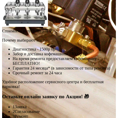
Стоимость услуги:
от 578 ₽
Почему выбирают нас?
Диагностика -
1500р
0р
Забор и доставка кофемашины -
1000р
0р
На время ремонта предоставляем кофемашину -
БЕСПЛАТНО!
Гарантия 24 месяца* (в зависимости от типа ремонта)
Срочный ремонт за 24 часа
Удобное расположение сервисного центра и бесплатная
парковка!
Оставьте онлайн заявку по Акции! 🎁
1
Заявка
2
Согласование
3
Ремонт