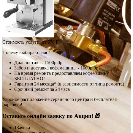
Стоимость услуги:
от 578 ₽
Почему выбирают нас?
Диагностика -
1500р
0р
Забор и доставка кофемашины -
1000р
0р
На время ремонта предоставляем кофемашину -
БЕСПЛАТНО!
Гарантия 24 месяца* (в зависимости от типа ремонта)
Срочный ремонт за 24 часа
Удобное расположение сервисного центра и бесплатная
парковка!
Оставьте онлайн заявку по Акции! 🎁
1
Заявка
2
Согласование