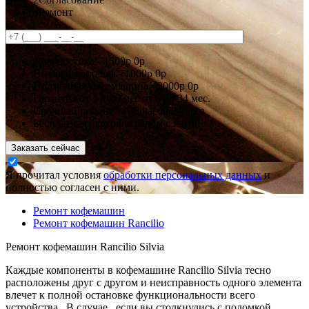
3
Ремонт
Диагностика -
1500р
0р
Выезд и доставка -
1000р
0р
Подменная кофемашина -
2000р
0р
Гарантия
от 3 до 6 мес
от 6 до 24 мес.
Срочный ремонт за
48 часов
24 часа
Бесплатная парковка рядом с нами!
Заказать сейчас
Я прочитал условия
обработки персональных данных
и
полностью согласен с ними.
Ремонт кофемашин
Ремонт кофемашин Rancilio
Ремонт кофемашин Rancilio Silvia
Каждые компоненты в кофемашине Rancilio Silvia тесно
расположены друг с другом и неисправность одного элемента
влечет к полной остановке функциональности всего
устройства . В случае , если вы столкнулись с поломкой