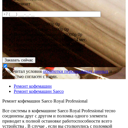
3
Ремонт
Диагностика -
1500р
0р
Выезд и доставка -
1000р
0р
Подменная кофемашина -
2000р
0р
Гарантия
от 3 до 6 мес
от 6 до 24 мес.
Срочный ремонт за
48 часов
24 часа
Бесплатная парковка рядом с нами!
Заказать сейчас
Я прочитал условия
обработки персональных данных
и
полностью согласен с ними.
Ремонт кофемашин
Ремонт кофемашин Saeco
Ремонт кофемашин Saeco Royal Professional
Все системы в кофемашине Saeco Royal Professional тесно
соединены друг с другом и поломка одного элемента
приводит к полной остановке работоспособности всего
устройства . В случае , если вы столкнулись с поломкой