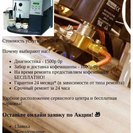
Стоимость услуги:
от 578 ₽
Почему выбирают нас?
Диагностика -
1500р
0р
Забор и доставка кофемашины -
1000р
0р
На время ремонта предоставляем кофемашину -
БЕСПЛАТНО!
Гарантия 24 месяца* (в зависимости от типа ремонта)
Срочный ремонт за 24 часа
Удобное расположение сервисного центра и бесплатная
парковка!
Оставьте онлайн заявку по Акции! 🎁
1
Заявка
2
Согласование