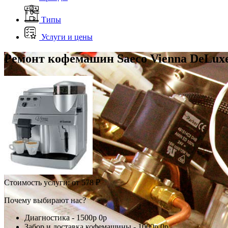
Типы
Услуги и цены
Ремонт кофемашин Saeco Vienna DeLux
Стоимость услуги:
от 578 ₽
Почему выбирают нас?
Диагностика -
1500р
0р
Забор и доставка кофемашины -
1000р
0р