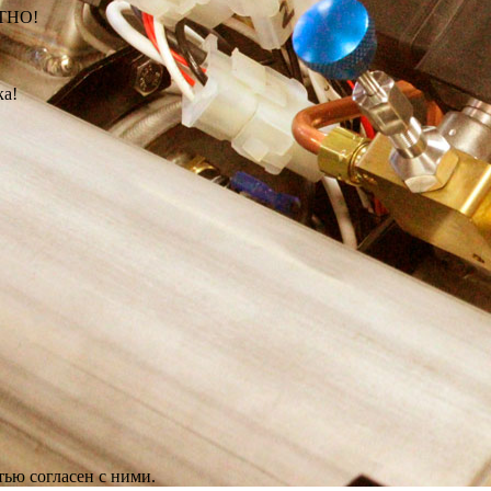
АТНО!
ка!
ью согласен с ними.