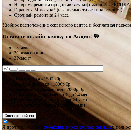
На время ремонта предоставляем кофемашину - БЕСПЛ
Гарантия 24 месяца* (в зависимости от типа ремонта)
Срочный ремонт за 24 часа
Удобное расположение сервисного центра и бесплатная парков
Оставьте онлайн заявку по Акции! 🎁
1
Заявка
2
Согласование
3
Ремонт
Диагностика -
1500р
0р
Выезд и доставка -
1000р
0р
Подменная кофемашина -
2000р
0р
Гарантия
от 3 до 6 мес
от 6 до 24 мес.
Срочный ремонт за
48 часов
24 часа
Бесплатная парковка рядом с нами!
Заказать сейчас
Я прочитал условия
обработки персональных данных
и полност