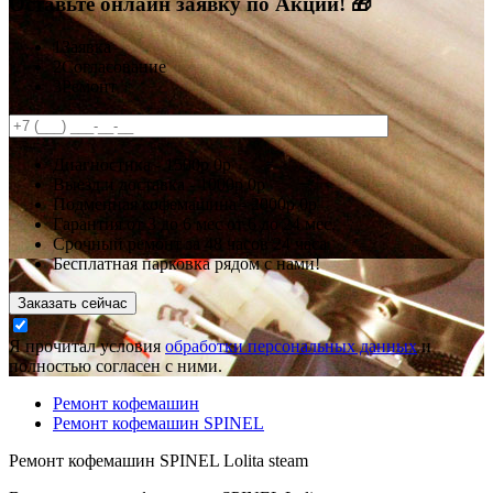
Оставьте онлайн заявку по Акции! 🎁
1
Заявка
2
Согласование
3
Ремонт
Диагностика -
1500р
0р
Выезд и доставка -
1000р
0р
Подменная кофемашина -
2000р
0р
Гарантия
от 3 до 6 мес
от 6 до 24 мес.
Срочный ремонт за
48 часов
24 часа
Бесплатная парковка рядом с нами!
Заказать сейчас
Я прочитал условия
обработки персональных данных
и
полностью согласен с ними.
Ремонт кофемашин
Ремонт кофемашин SPINEL
Ремонт кофемашин SPINEL Lolita steam