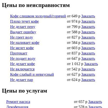
Цены по неисправностям
Кофе слишком холодный/горячий
от 649 р
Заказать
Плохо течет кофе
от 974 р
Заказать
Не делает пену
от 799 р
Заказать
Выдает ошибку
от 588 р
Заказать
Не греет воду
от 827 р
Заказать
Не наливает кофе
от 584 р
Заказать
Не мелет кофе
от 603 р
Заказать
Протекает
от 837 р
Заказать
Не подает воду
от 647 р
Заказать
Не делает кофе
от 1 012 р
Заказать
Не включается
от 542 р
Заказать
Кофе слабый и невкусный
от 627 р
Заказать
Не делает пар
от 624 р
Заказать
Цены по услугам
Ремонт насоса
от 657 р
Заказать
Декофенация
от 578 р
Заказать