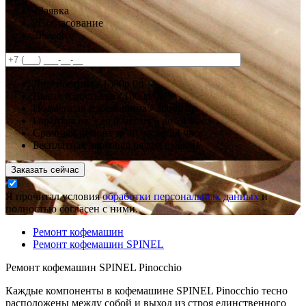
1
Заявка
2
Согласование
3
Ремонт
Диагностика -
1500р
0р
Выезд и доставка -
1000р
0р
Подменная кофемашина -
2000р
0р
Гарантия
от 3 до 6 мес
от 6 до 24 мес.
Срочный ремонт за
48 часов
24 часа
Бесплатная парковка рядом с нами!
Заказать сейчас
Я прочитал условия
обработки персональных данных
и
полностью согласен с ними.
Ремонт кофемашин
Ремонт кофемашин SPINEL
Ремонт кофемашин SPINEL Pinocchio
Каждые компоненты в кофемашине SPINEL Pinocchio тесно
расположены между собой и выход из строя единственного