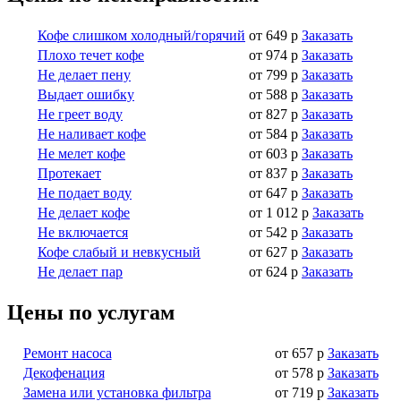
Кофе слишком холодный/горячий
от 649 р
Заказать
Плохо течет кофе
от 974 р
Заказать
Не делает пену
от 799 р
Заказать
Выдает ошибку
от 588 р
Заказать
Не греет воду
от 827 р
Заказать
Не наливает кофе
от 584 р
Заказать
Не мелет кофе
от 603 р
Заказать
Протекает
от 837 р
Заказать
Не подает воду
от 647 р
Заказать
Не делает кофе
от 1 012 р
Заказать
Не включается
от 542 р
Заказать
Кофе слабый и невкусный
от 627 р
Заказать
Не делает пар
от 624 р
Заказать
Цены по услугам
Ремонт насоса
от 657 р
Заказать
Декофенация
от 578 р
Заказать
Замена или установка фильтра
от 719 р
Заказать