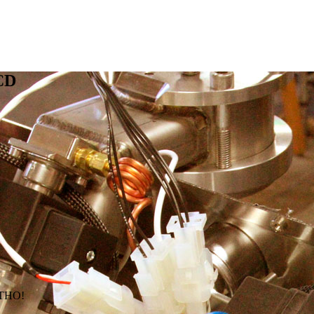
CD
АТНО!