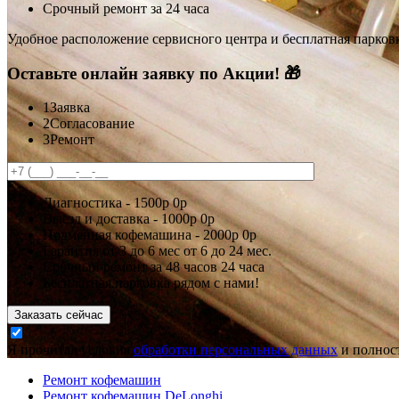
Срочный ремонт за 24 часа
Удобное расположение сервисного центра и бесплатная парков
Оставьте онлайн заявку по Акции! 🎁
1
Заявка
2
Согласование
3
Ремонт
Диагностика -
1500р
0р
Выезд и доставка -
1000р
0р
Подменная кофемашина -
2000р
0р
Гарантия
от 3 до 6 мес
от 6 до 24 мес.
Срочный ремонт за
48 часов
24 часа
Бесплатная парковка рядом с нами!
Заказать сейчас
Я прочитал условия
обработки персональных данных
и полност
Ремонт кофемашин
Ремонт кофемашин DeLonghi