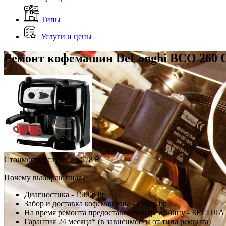
Типы
Услуги и цены
Ремонт кофемашин DeLonghi BCO 260 
Стоимость услуги:
от 578 ₽
Почему выбирают нас?
Диагностика -
1500р
0р
Забор и доставка кофемашины -
1000р
0р
На время ремонта предоставляем кофемашину - БЕСПЛ
Гарантия 24 месяца* (в зависимости от типа ремонта)