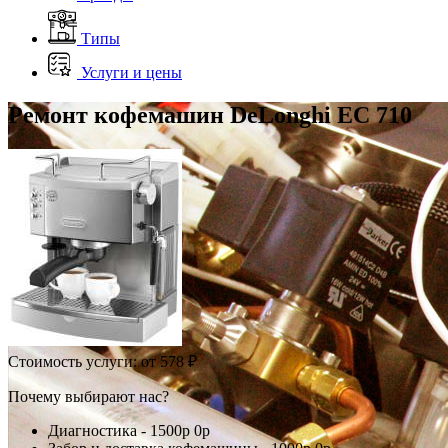
Типы
Услуги и цены
Ремонт кофемашин DeLonghi EC 710
Стоимость услуги:
от 578 ₽
Почему выбирают нас?
Диагностика -
1500р
0р