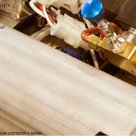
АТНО!
ка!
ью согласен с ними.