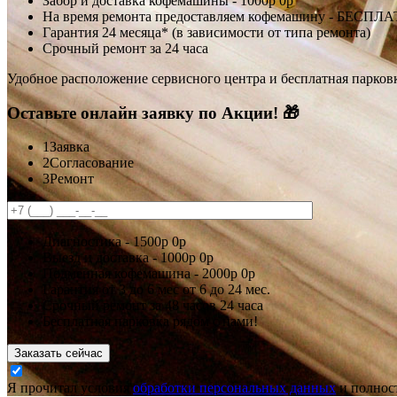
Забор и доставка кофемашины -
1000р
0р
На время ремонта предоставляем кофемашину - БЕСПЛ
Гарантия 24 месяца* (в зависимости от типа ремонта)
Срочный ремонт за 24 часа
Удобное расположение сервисного центра и бесплатная парков
Оставьте онлайн заявку по Акции! 🎁
1
Заявка
2
Согласование
3
Ремонт
Диагностика -
1500р
0р
Выезд и доставка -
1000р
0р
Подменная кофемашина -
2000р
0р
Гарантия
от 3 до 6 мес
от 6 до 24 мес.
Срочный ремонт за
48 часов
24 часа
Бесплатная парковка рядом с нами!
Заказать сейчас
Я прочитал условия
обработки персональных данных
и полност