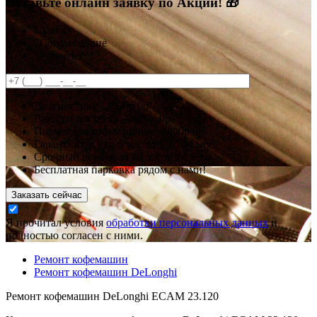
Оставьте онлайн заявку по Акции! 🎁
1
Заявка
2
Согласование
3
Ремонт
Диагностика -
1500р
0р
Выезд и доставка -
1000р
0р
Подменная кофемашина -
2000р
0р
Гарантия
от 3 до 6 мес
от 6 до 24 мес.
Срочный ремонт за
48 часов
24 часа
Бесплатная парковка рядом с нами!
Заказать сейчас
Я прочитал условия
обработки персональных данных
и
полностью согласен с ними.
Ремонт кофемашин
Ремонт кофемашин DeLonghi
Ремонт кофемашин DeLonghi ECAM 23.120